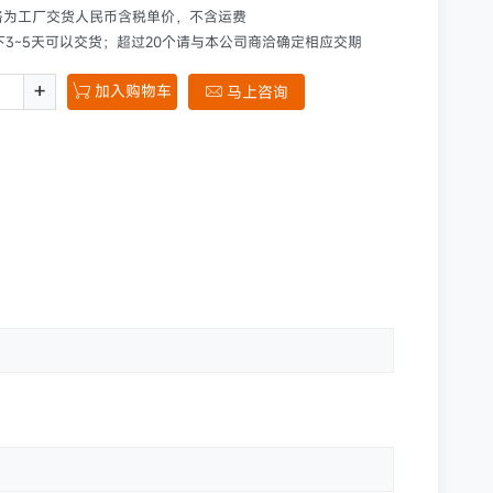
格为工厂交货人民币含税单价，不含运费
下3~5天可以交货；超过20个请与本公司商洽确定相应交期
+
加入购物车

马上咨询
