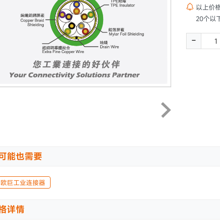

以上价
20个以
-
可能也需要
C欧巨工业连接器
格详情