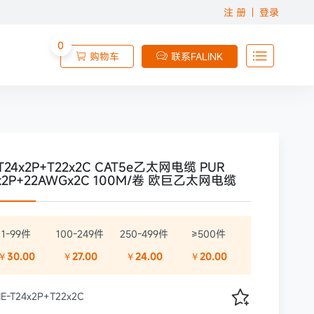
注 册
登录
0

购物车
联系FALINK


-T24x2P+T22x2C CAT5e乙太网电缆 PUR
x2P+22AWGx2C 100M/卷 欧巨乙太网电缆
1-99件
100-249件
250-499件
≥500件
￥30.00
￥27.00
￥24.00
￥20.00

IE-T24x2P+T22x2C