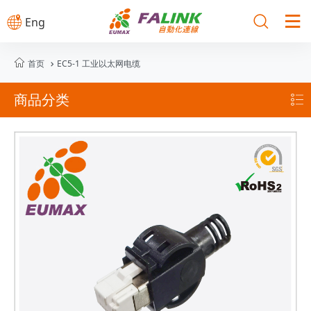



Eng

首页
EC5-1 工业以太网电缆

商品分类
