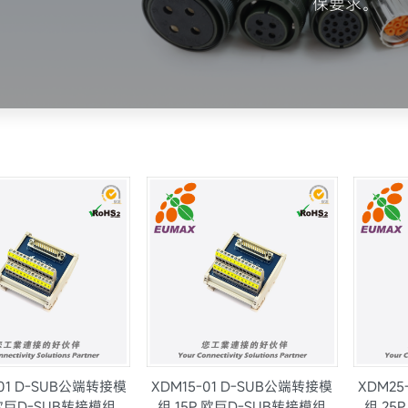
保要求。
-01 D-SUB公端转接模
XDM15-01 D-SUB公端转接模
XDM25
 欧巨D-SUB转接模组
组 15P 欧巨D-SUB转接模组
组 25