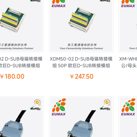
-02 D-SUB母端转接模
XDM50-02 D-SUB母端转接模
XM-WH
 欧巨D-SUB转接模组
组 50P 欧巨D-SUB转接模组
公/母头 
￥180.00
￥247.50