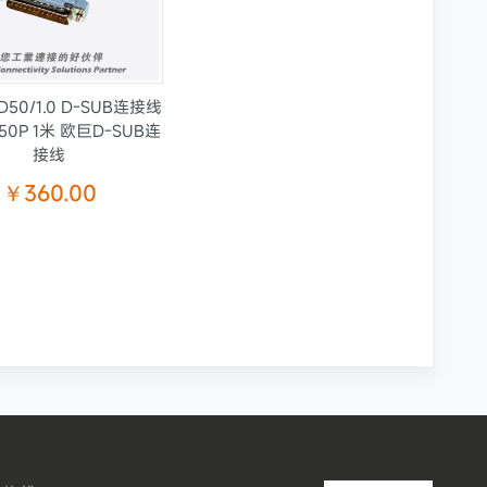
D50/1.0 D-SUB连接线
50P 1米 欧巨D-SUB连
接线
￥360.00