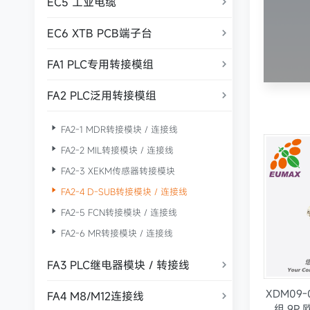
EC5 工业电缆

EC6 XTB PCB端子台

FA1 PLC专用转接模组

FA2 PLC泛用转接模组


FA2-1 MDR转接模块 / 连接线

FA2-2 MIL转接模块 / 连接线

FA2-3 XEKM传感器转接模块

FA2-4 D-SUB转接模块 / 连接线

FA2-5 FCN转接模块 / 连接线

FA2-6 MR转接模块 / 连接线
FA3 PLC继电器模块 / 转接线

XDM09
FA4 M8/M12连接线

组 9P