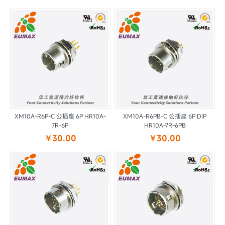
XM10A-R6P-C 公插座 6P HR10A-
XM10A-R6PB-C 公插座 6P DIP
7R-6P
HR10A-7R-6PB
￥30.00
￥30.00