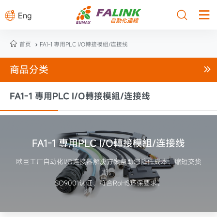



Eng

首页
FA1-1 專用PLC I/O轉接模組/连接线

商品分类

FA1-1 專用PLC I/O轉接模組/连接线
FA1-1 專用PLC I/O轉接模組/连接线
欧巨工厂自动化I/O连接器解决方案帮助您降低成本、缩短交货
期。
ISO9001认证、符合RoHS环保要求。