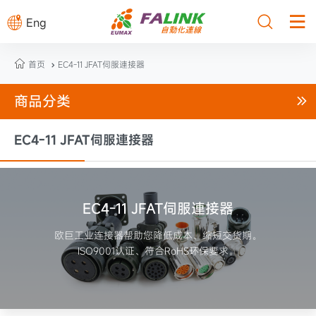



Eng

首页
EC4-11 JFAT伺服連接器

商品分类

EC4-11 JFAT伺服連接器
EC4-11 JFAT伺服連接器
欧巨工业连接器帮助您降低成本、缩短交货期。
ISO9001认证、符合RoHS环保要求。