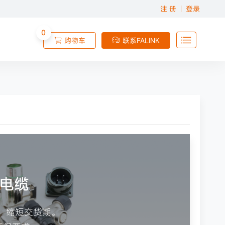
注 册
登录
0

购物车
联系FALINK


业电缆
、缩短交货期。