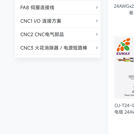
24AWGx2
FA8 伺服连接线

卷
CNC1 I/O 连接方案

CNC2 CNC电气部品

CNC3 火花消除器 / 电源短路棒

OJ-T24
电缆 24A