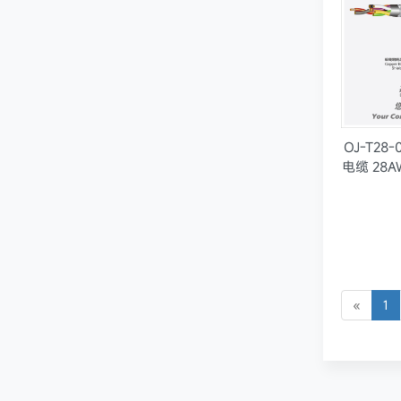
OJ-T28
电缆 28A
«
1