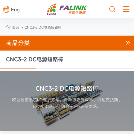



Eng

首页
CNC3-2 DC电源短路棒

商品分类

CNC3-2 DC电源短路棒
CNC3-2 DC电源短路棒
欧巨数控系统I/O连接方案，帮助您降低成本、缩短交货期。
ISO9001认证、符合RoHS环保要求。