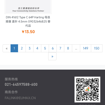
DIN 41612 Type C 64P Harting 母连
接器 直针 4.5mm 09032646825 替
代品
￥13.50
«
1
2
3
4
5
6
7
8
...
149
150
»
服务热线
021-64597588-600
商务合作
FALINK@EUMAX.CN