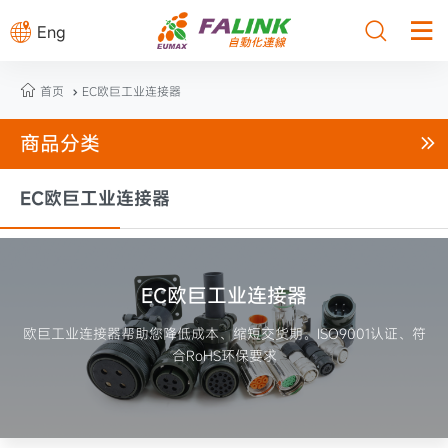



Eng

首页
EC欧巨工业连接器

商品分类

EC欧巨工业连接器
EC欧巨工业连接器
欧巨工业连接器帮助您降低成本、缩短交货期。ISO9001认证、符
合RoHS环保要求