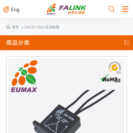



Eng

首页
CNC3-1 SK火花消除器

商品分类
